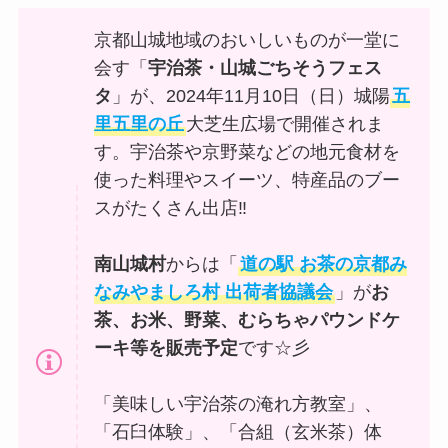
京都山城地域のおいしいものが一堂に
会す「
宇治茶・山城ごちそうフェス
タ
」が、2024年11月10日（日）城陽
五
里五里の丘
大芝生広場で開催されま
す。宇治茶や京野菜などの地元食材を
使った料理やスイーツ、特産品のブー
スがたくさん出店‼
南山城村
からは「
道の駅 お茶の京都み
なみやましろ村 出荷者協議会
」が
お
茶、お米、野菜、むらちゃパウンドケ
ーキ等を販売予定
です☆彡
「美味しい宇治茶の淹れ方教室」、
「石臼体験」、「合組（玄米茶）体