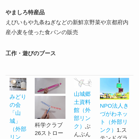
やましろ特産品
​​​​​​えびいもや九条ねぎなどの新鮮京野菜や京都府内
産小麦を使った食パンの販売
工作・遊びのブース
山城郷
みどり
土資料
の会
NPO法人き
館（外
「山
づがわネッ
部リン
城」
ト（外部リ
科学クラブ
ク）
ぶ
（外部
ンク）
1.ス
26ストロー
んぶん
リン
テンドグラ