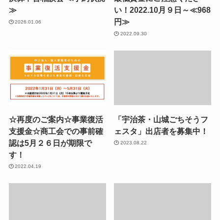
≫
い！2022.10月９日～≪968
円≫
2026.01.06
2022.09.30
☆再度のご案内☆事業復活
「宇治茶・山城ごちそうフ
支援金☆商工会での事前確
ェスタ」出店者を募集中！
認は5月２６日が期限で
2023.08.22
す！
2022.04.19