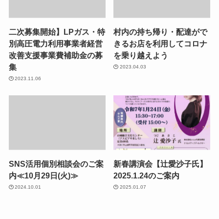
二次募集開始】LPガス・特
村内の持ち帰り・配達がで
別高圧電力利用事業者経営
きるお店を利用してコロナ
改善支援事業費補助金の募
を乗り越えよう
集
2023.04.03
2023.11.06
SNS活用個別相談会のご案
新春講演会【辻愛沙子氏】
内≪10月29日(火)≫
2025.1.24のご案内
2024.10.01
2025.01.07