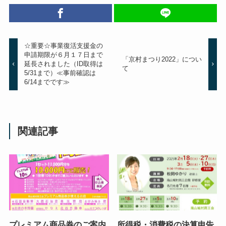
☆重要☆事業復活支援金の
申請期限が６月１７日まで
「京村まつり2022」につい
延長されました（ID取得は
て
5/31まで）≪事前確認は
6/14までです≫
関連記事
プレミアム商品券のご案内
所得税・消費税の決算申告