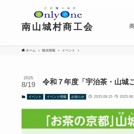
京都唯一の村
南山城村商工会
ホーム
観光情報
イベント
2025
令和７年度「宇治茶・山城
8/19
2025.08.15
2025.08
イベント
イベント情報
お知らせ